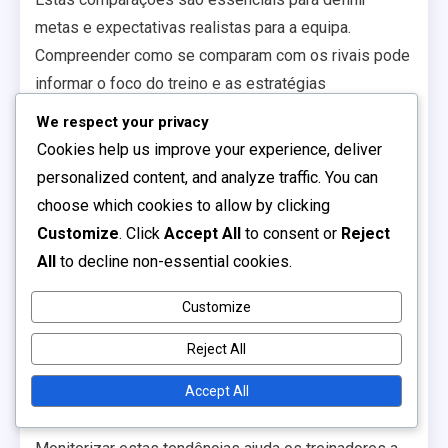
metas e expectativas realistas para a equipa.
Compreender como se comparam com os rivais pode
informar o foco do treino e as estratégias
competitivas, melhorando, em última análise, o seu
We respect your privacy
desempenho em competições futuras.
Cookies help us improve your experience, deliver
Tendências de desempenho
personalized content, and analyze traffic. You can
choose which cookies to allow by clicking
recentes
Customize
. Click
Accept All
to consent or
Reject
All
to decline non-essential cookies.
Tendências de desempenho recentes indicam a
trajetória atual da equipa das Escolas da Austrália. A
Customize
análise dos seus jogos mais recentes revela padrões
Reject All
em golos, capacidades defensivas e coesão geral da
equipa. Esta informação é crucial para fazer ajustes
Accept All
táticos e preparar-se para desafios futuros.