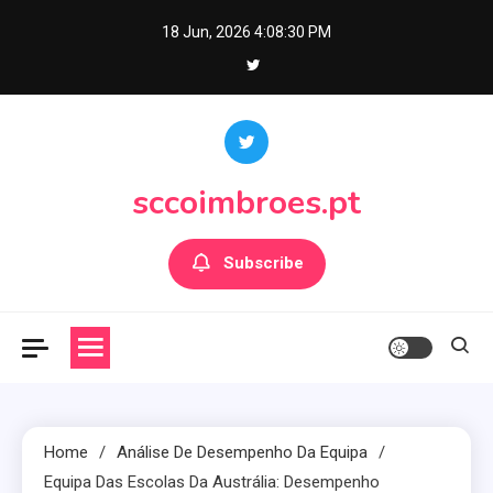
Skip
18 Jun, 2026
4:08:31 PM
to
content
sccoimbroes.pt
Subscribe
Home
Análise De Desempenho Da Equipa
Equipa Das Escolas Da Austrália: Desempenho