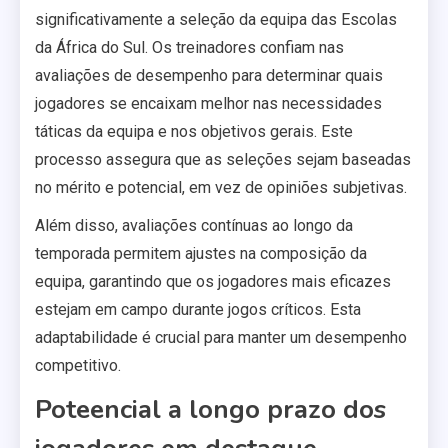
significativamente a seleção da equipa das Escolas
da África do Sul. Os treinadores confiam nas
avaliações de desempenho para determinar quais
jogadores se encaixam melhor nas necessidades
táticas da equipa e nos objetivos gerais. Este
processo assegura que as seleções sejam baseadas
no mérito e potencial, em vez de opiniões subjetivas.
Além disso, avaliações contínuas ao longo da
temporada permitem ajustes na composição da
equipa, garantindo que os jogadores mais eficazes
estejam em campo durante jogos críticos. Esta
adaptabilidade é crucial para manter um desempenho
competitivo.
Poteencial a longo prazo dos