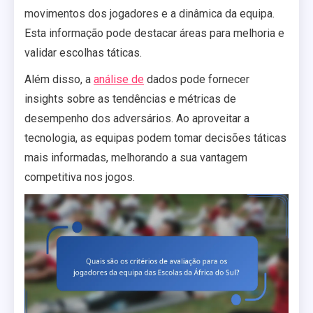
movimentos dos jogadores e a dinâmica da equipa.
Esta informação pode destacar áreas para melhoria e
validar escolhas táticas.
Além disso, a
análise de
dados pode fornecer
insights sobre as tendências e métricas de
desempenho dos adversários. Ao aproveitar a
tecnologia, as equipas podem tomar decisões táticas
mais informadas, melhorando a sua vantagem
competitiva nos jogos.