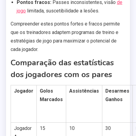
Pontos fracos:
Passes inconsistentes, visão
de
jogo
limitada, suscetibilidade a lesões.
Compreender estes pontos fortes e fracos permite
que os treinadores adaptem programas de treino e
estratégias de jogo para maximizar o potencial de
cada jogador.
Comparação das estatísticas
dos jogadores com os pares
Jogador
Golos
Assistências
Desarmes
Marcados
Ganhos
Jogador
15
10
30