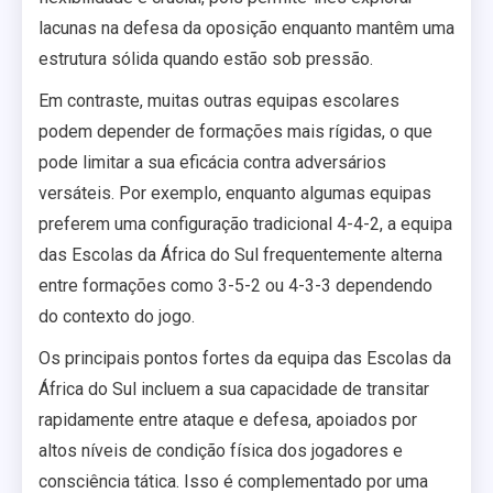
lacunas na defesa da oposição enquanto mantêm uma
estrutura sólida quando estão sob pressão.
Em contraste, muitas outras equipas escolares
podem depender de formações mais rígidas, o que
pode limitar a sua eficácia contra adversários
versáteis. Por exemplo, enquanto algumas equipas
preferem uma configuração tradicional 4-4-2, a equipa
das Escolas da África do Sul frequentemente alterna
entre formações como 3-5-2 ou 4-3-3 dependendo
do contexto do jogo.
Os principais pontos fortes da equipa das Escolas da
África do Sul incluem a sua capacidade de transitar
rapidamente entre ataque e defesa, apoiados por
altos níveis de condição física dos jogadores e
consciência tática. Isso é complementado por uma