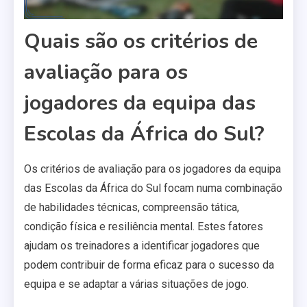
Quais são os critérios de
avaliação para os
jogadores da equipa das
Escolas da África do Sul?
Os critérios de avaliação para os jogadores da equipa
das Escolas da África do Sul focam numa combinação
de habilidades técnicas, compreensão tática,
condição física e resiliência mental. Estes fatores
ajudam os treinadores a identificar jogadores que
podem contribuir de forma eficaz para o sucesso da
equipa e se adaptar a várias situações de jogo.