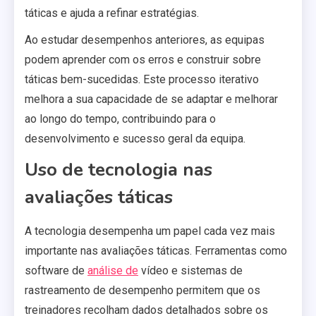
táticas e ajuda a refinar estratégias.
Ao estudar desempenhos anteriores, as equipas
podem aprender com os erros e construir sobre
táticas bem-sucedidas. Este processo iterativo
melhora a sua capacidade de se adaptar e melhorar
ao longo do tempo, contribuindo para o
desenvolvimento e sucesso geral da equipa.
Uso de tecnologia nas
avaliações táticas
A tecnologia desempenha um papel cada vez mais
importante nas avaliações táticas. Ferramentas como
software de
análise de
vídeo e sistemas de
rastreamento de desempenho permitem que os
treinadores recolham dados detalhados sobre os