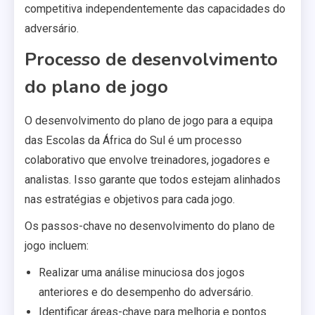
competitiva independentemente das capacidades do
adversário.
Processo de desenvolvimento
do plano de jogo
O desenvolvimento do plano de jogo para a equipa
das Escolas da África do Sul é um processo
colaborativo que envolve treinadores, jogadores e
analistas. Isso garante que todos estejam alinhados
nas estratégias e objetivos para cada jogo.
Os passos-chave no desenvolvimento do plano de
jogo incluem:
Realizar uma análise minuciosa dos jogos
anteriores e do desempenho do adversário.
Identificar áreas-chave para melhoria e pontos