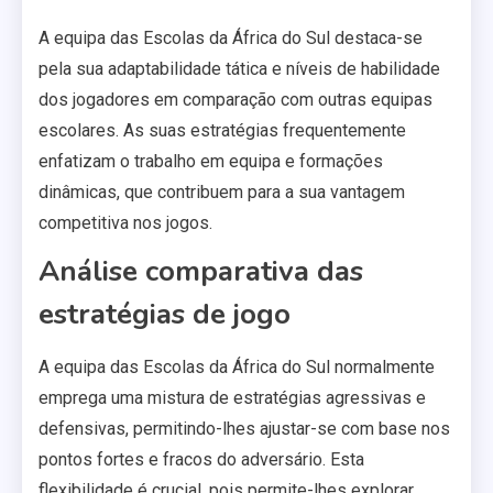
A equipa das Escolas da África do Sul destaca-se
pela sua adaptabilidade tática e níveis de habilidade
dos jogadores em comparação com outras equipas
escolares. As suas estratégias frequentemente
enfatizam o trabalho em equipa e formações
dinâmicas, que contribuem para a sua vantagem
competitiva nos jogos.
Análise comparativa das
estratégias de jogo
A equipa das Escolas da África do Sul normalmente
emprega uma mistura de estratégias agressivas e
defensivas, permitindo-lhes ajustar-se com base nos
pontos fortes e fracos do adversário. Esta
flexibilidade é crucial, pois permite-lhes explorar