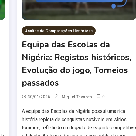
Análise de Comparações Históricas
Equipa das Escolas da
Nigéria: Registos históricos,
Evolução do jogo, Torneios
passados
0
30/01/2026
Miguel Tavares
A equipa das Escolas da Nigéria possui uma rica
história repleta de conquistas notáveis em vários
torneios, refletindo um legado de espírito competitiv
do
e talento. Ao longo dos anos, o seu estilo de jogo