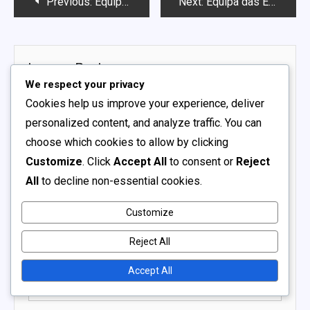
Post
Previous:
Equipa das Escolas da Coreia do Sul: História competitiva, Métricas de desempenho, Perspetivas dos jogadores
Next:
Equipa das Escolas da Coreia do Sul: Desempenho histórico, Evolução de estratégias, Jogos-chave
navigation
Leave a Reply
We respect your privacy
Your email address will not be published.
Required fields
Cookies help us improve your experience, deliver
are marked
*
personalized content, and analyze traffic. You can
Comment
*
choose which cookies to allow by clicking
Customize
. Click
Accept All
to consent or
Reject
All
to decline non-essential cookies.
Customize
Reject All
Name
*
Accept All