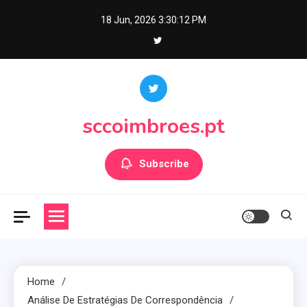
Skip
18 Jun, 2026
3:30:13 PM
to
content
sccoimbroes.pt
Subscribe
Home
Análise De Estratégias De Correspondência