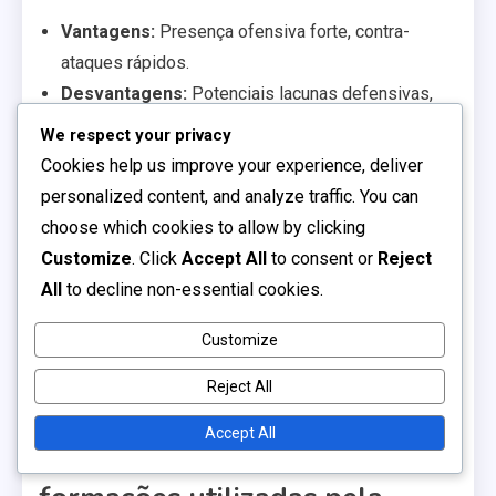
Vantagens:
Presença ofensiva forte, contra-
ataques rápidos.
Desvantagens:
Potenciais lacunas defensivas,
requer altos níveis de condição física.
We respect your privacy
Cookies help us improve your experience, deliver
A formação 3-5-2 proporciona um excelente controlo
personalized content, and analyze traffic. You can
do meio-campo e pode adaptar-se a situações
choose which cookies to allow by clicking
defensivas e ofensivas. No entanto, exige laterais
Customize
. Click
Accept All
to consent or
Reject
fortes que possam cobrir grandes áreas do campo.
All
to decline non-essential cookies.
Vantagens:
Dominância no meio-campo,
flexibilidade no estilo
de jogo
.
Customize
Desvantagens:
Dependência dos laterais, risco
Reject All
de ser superado na defesa.
Accept All
Desempenho histórico das