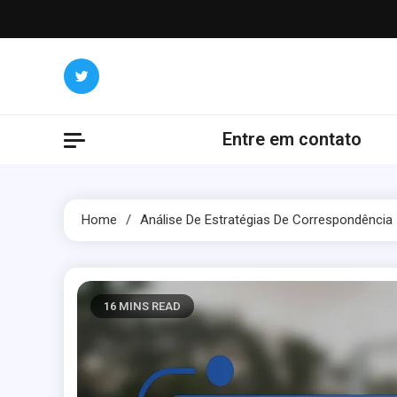
Skip
to
content
Entre em contato
Home
Análise De Estratégias De Correspondência
16 MINS READ